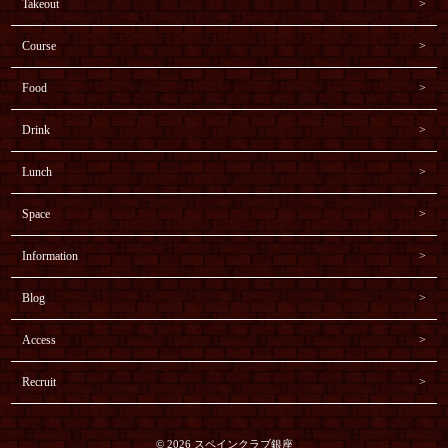
Takeout
Course
Food
Drink
Lunch
Space
Information
Blog
Access
Recruit
© 2026 スペインクラブ銀座