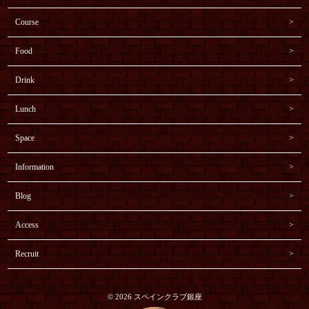
Course
Food
Drink
Lunch
Space
Information
Blog
Access
Recruit
© 2026 スペインクラブ銀座