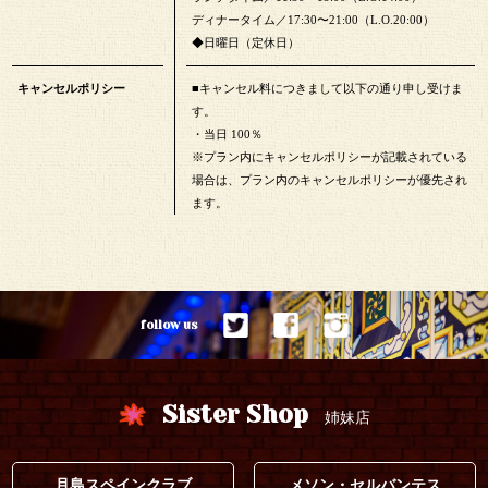
ディナータイム／17:30〜21:00（L.O.20:00）
◆日曜日（定休日）
キャンセルポリシー
■キャンセル料につきまして以下の通り申し受けま
す。
・当日 100％
※プラン内にキャンセルポリシーが記載されている
場合は、プラン内のキャンセルポリシーが優先され
ます。
follow us
Sister Shop
姉妹店
月島スペインクラブ
メソン・セルバンテス