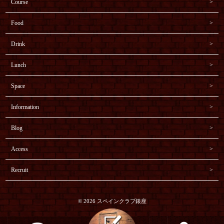
Course
Food
Drink
Lunch
Space
Information
Blog
Access
Recruit
© 2026 スペインクラブ銀座