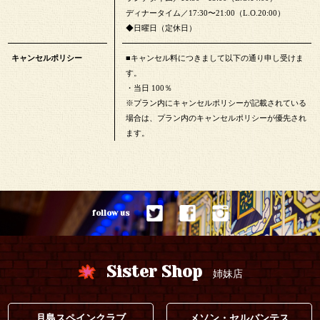
ディナータイム／17:30〜21:00（L.O.20:00）
◆日曜日（定休日）
キャンセルポリシー
■キャンセル料につきまして以下の通り申し受けま
す。
・当日 100％
※プラン内にキャンセルポリシーが記載されている
場合は、プラン内のキャンセルポリシーが優先され
ます。
follow us
Sister Shop
姉妹店
月島スペインクラブ
メソン・セルバンテス