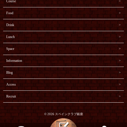
Course
Food
Drink
Lunch
Space
Information
Blog
Access
Recruit
© 2026 スペインクラブ銀座