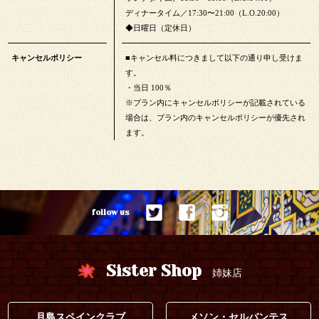
ディナータイム／17:30〜21:00（L.O.20:00）
◆日曜日（定休日）
キャンセルポリシー
■キャンセル料につきまして以下の通り申し受けま
す。
・当日 100％
※プラン内にキャンセルポリシーが記載されている
場合は、プラン内のキャンセルポリシーが優先され
ます。
follow us
Sister Shop
姉妹店
月島スペインクラブ
メソン・セルバンテス