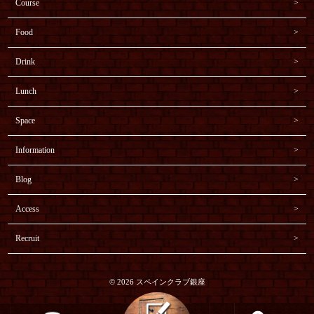
Course
Food
Drink
Lunch
Space
Information
Blog
Access
Recruit
© 2026 スペインクラブ銀座