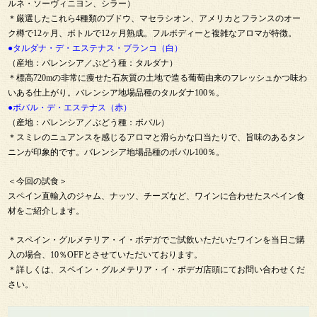
ルネ・ソーヴィニヨン、シラー）
＊厳選したこれら4種類のブドウ、マセラシオン、アメリカとフランスのオー
ク樽で12ヶ月、ボトルで12ヶ月熟成。フルボディーと複雑なアロマが特徴。
●タルダナ・デ・エステナス・ブランコ（白）
（産地：バレンシア／ぶどう種：タルダナ）
＊標高720mの非常に痩せた石灰質の土地で造る葡萄由来のフレッシュかつ味わ
いある仕上がり。バレンシア地場品種のタルダナ100％。
●ボバル・デ・エステナス（赤）
（産地：バレンシア／ぶどう種：ボバル）
＊スミレのニュアンスを感じるアロマと滑らかな口当たりで、旨味のあるタン
ニンが印象的です。バレンシア地場品種のボバル100％。
＜今回の試食＞
スペイン直輸入のジャム、ナッツ、チーズなど、ワインに合わせたスペイン食
材をご紹介します。
＊スペイン・グルメテリア・イ・ボデガでご試飲いただいたワインを当日ご購
入の場合、10％OFFとさせていただいております。
＊詳しくは、スペイン・グルメテリア・イ・ボデガ店頭にてお問い合わせくだ
さい。