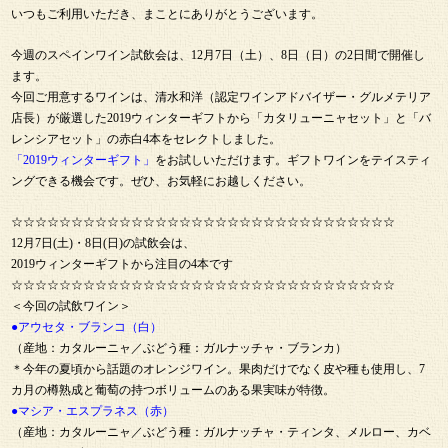
いつもご利用いただき、まことにありがとうございます。
今週のスペインワイン試飲会は、12月7日（土）、8日（日）の2日間で開催し
ます。
今回ご用意するワインは、清水和洋（認定ワインアドバイザー・グルメテリア
店長）が厳選した2019ウィンターギフトから「カタリューニャセット」と「バ
レンシアセット」の赤白4本をセレクトしました。
「2019ウィンターギフト」
をお試しいただけます。ギフトワインをテイスティ
ングできる機会です。ぜひ、お気軽にお越しください。
☆☆☆☆☆☆☆☆☆☆☆☆☆☆☆☆☆☆☆☆☆☆☆☆☆☆☆☆☆☆☆☆
12月7日(土)・8日(日)の試飲会は、
2019ウィンターギフトから注目の4本です
☆☆☆☆☆☆☆☆☆☆☆☆☆☆☆☆☆☆☆☆☆☆☆☆☆☆☆☆☆☆☆☆
＜今回の試飲ワイン＞
●アウセタ・ブランコ（白）
（産地：カタルーニャ／ぶどう種：ガルナッチャ・ブランカ）
＊今年の夏頃から話題のオレンジワイン。果肉だけでなく皮や種も使用し、7
カ月の樽熟成と葡萄の持つボリュームのある果実味が特徴。
●マシア・エスプラネス（赤）
（産地：カタルーニャ／ぶどう種：ガルナッチャ・ティンタ、メルロー、カベ