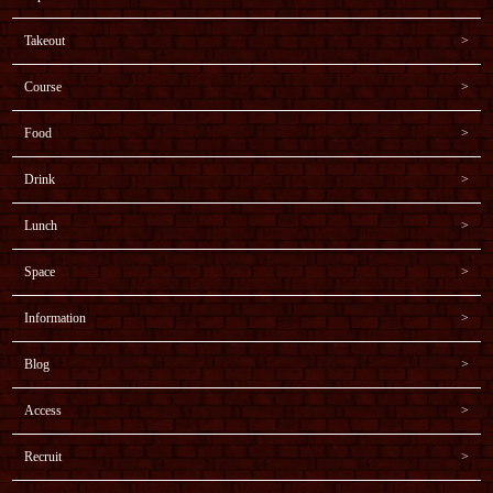
Takeout
Course
Food
Drink
Lunch
Space
Information
Blog
Access
Recruit