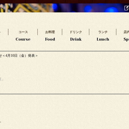
ト
コース
お料理
ドリンク
ランチ
店
t
Course
Food
Drink
Lunch
Sp
＜4月10日（金）発表＞
座」
＞