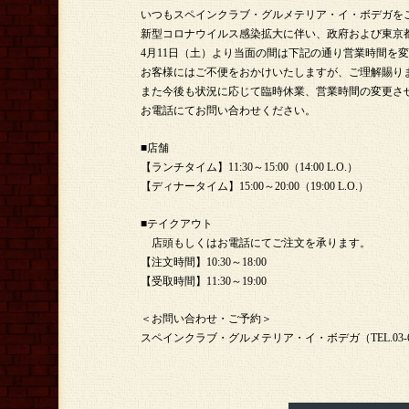
いつもスペインクラブ・グルメテリア・イ・ボデガを
新型コロナウイルス感染拡大に伴い、政府および東京
4月11日（土）より当面の間は下記の通り営業時間を
お客様にはご不便をおかけいたしますが、ご理解賜り
また今後も状況に応じて臨時休業、営業時間の変更さ
お電話にてお問い合わせください。
■店舗
【ランチタイム】11:30～15:00（14:00 L.O.）
【ディナータイム】15:00～20:00（19:00 L.O.）
■テイクアウト
店頭もしくはお電話にてご注文を承ります。
【注文時間】10:30～18:00
【受取時間】11:30～19:00
＜お問い合わせ・ご予約＞
スペインクラブ・グルメテリア・イ・ボデガ（TEL.03-622