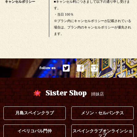
キャンセルポリシー
■キャンセル料につきまして以下の通り申し受けま
す。
・当日 100％
※プラン内にキャンセルポリシーが記載されている
場合は、プラン内のキャンセルポリシーが優先され
ます。
follow us
Sister Shop
姉妹店
月島スペインクラブ
メソン・セルバンテス
イベリコバル門仲
スペインクラブオンラインショ
ップ