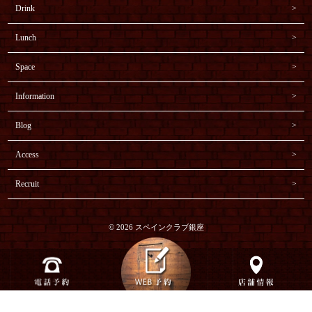
Drink
Lunch
Space
Information
Blog
Access
Recruit
© 2026 スペインクラブ銀座