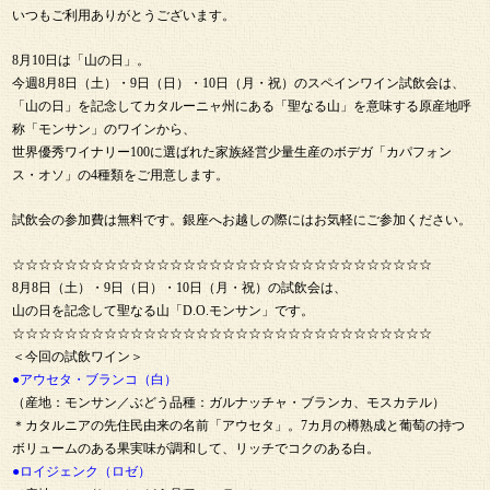
いつもご利用ありがとうございます。
8月10日は「山の日」。
今週8月8日（土）・9日（日）・10日（月・祝）のスペインワイン試飲会は、
「山の日」を記念してカタルーニャ州にある「聖なる山」を意味する原産地呼
称「モンサン」のワインから、
世界優秀ワイナリー100に選ばれた家族経営少量生産のボデガ「カパフォン
ス・オソ」の4種類をご用意します。
試飲会の参加費は無料です。銀座へお越しの際にはお気軽にご参加ください。
☆☆☆☆☆☆☆☆☆☆☆☆☆☆☆☆☆☆☆☆☆☆☆☆☆☆☆☆☆☆☆☆
8月8日（土）・9日（日）・10日（月・祝）の試飲会は、
山の日を記念して聖なる山「D.O.モンサン」です。
☆☆☆☆☆☆☆☆☆☆☆☆☆☆☆☆☆☆☆☆☆☆☆☆☆☆☆☆☆☆☆☆
＜今回の試飲ワイン＞
●アウセタ・ブランコ（白）
（産地：モンサン／ぶどう品種：ガルナッチャ・ブランカ、モスカテル）
＊カタルニアの先住民由来の名前「アウセタ」。7カ月の樽熟成と葡萄の持つ
ボリュームのある果実味が調和して、リッチでコクのある白。
●ロイジェンク（ロゼ）