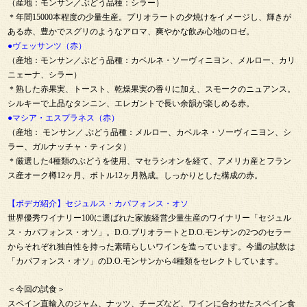
（産地：モンサン／ぶどう品種：シラー）
＊年間15000本程度の少量生産。プリオラートの夕焼けをイメージし、輝きが
ある赤、豊かでスグリのようなアロマ、爽やかな飲み心地のロゼ。
●ヴェッサンツ（赤）
（産地：モンサン／ぶどう品種：カベルネ・ソーヴィニヨン、メルロー、カリ
ニェーナ、シラー）
＊熟した赤果実、トースト、乾燥果実の香りに加え、スモークのニュアンス。
シルキーで上品なタンニン、エレガントで長い余韻が楽しめる赤。
●マシア・エスプラネス（赤）
（産地： モンサン／ ぶどう品種：メルロー、カベルネ・ソーヴィニヨン、シ
ラー、ガルナッチャ・ティンタ）
＊厳選した4種類のぶどうを使用、マセラシオンを経て、アメリカ産とフラン
ス産オーク樽12ヶ月、ボトル12ヶ月熟成。しっかりとした構成の赤。
【ボデガ紹介】セジュルス・カパフォンス・オソ
世界優秀ワイナリー100に選ばれた家族経営少量生産のワイナリー「セジュル
ス・カパフォンス・オソ」。D.O.ブリオラートとD.O.モンサンの2つのセラー
からそれぞれ独自性を持った素晴らしいワインを造っています。今週の試飲は
「カパフォンス・オソ」のD.O.モンサンから4種類をセレクトしています。
＜今回の試食＞
スペイン直輸入のジャム、ナッツ、チーズなど、ワインに合わせたスペイン食