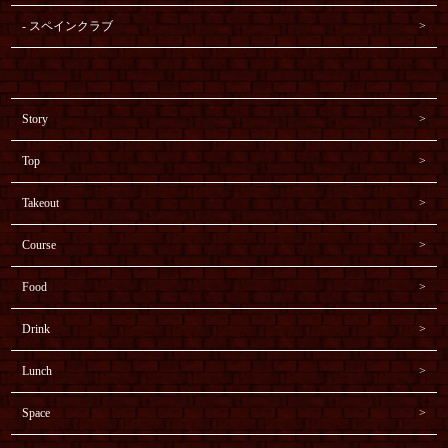
スペインクラブ
Story
Top
Takeout
Course
Food
Drink
Lunch
Space