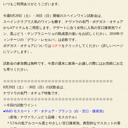
いつもご利用ありがとうございます。
今週8月29日（土）・30日（日）開催のスペインワイン試飲会は、
スペインクラブで人気のワインを醸す、ナヴァラの名門・ボデガス・オチョア
から4アイテムをご用意します。デザートに合う女性に人気の甘口微発泡ワイ
ン、黒ぶどう・テンプラニーリョの熟成度の違いをお試しください。2010年ヴ
ィンテージの「グラン・レセルバ」は必飲です。
ボデガス・オチョアについては
コチラ
をクリックしてください（詳しいページ
にリンクします）。
試飲会の参加費は無料です。今度の週末に銀座へお越しの際にはお気軽にお立
ち寄りください。
☆☆☆☆☆☆☆☆☆☆☆☆☆☆☆☆☆☆☆☆☆☆☆☆☆☆☆☆☆☆☆☆
8月29日（土）・30日（日）の試飲会は、
ナヴァラの名門・オチョア特集です。
☆☆☆☆☆☆☆☆☆☆☆☆☆☆☆☆☆☆☆☆☆☆☆☆☆☆☆☆☆☆☆☆
＜今回の試飲ワイン＞
●MdO モスカート・デ・オチョア・ブランコ（白・甘口・微発泡）
（産地：ナヴァラ／ぶどう品種：モスカテル）
＊5.5％の低アルコール度とやさしい甘口微発泡。典型的なマスカットの香