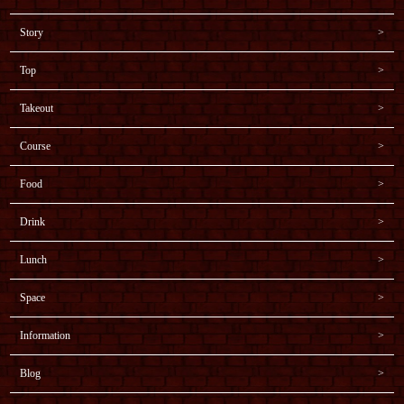
Story
Top
Takeout
Course
Food
Drink
Lunch
Space
Information
Blog