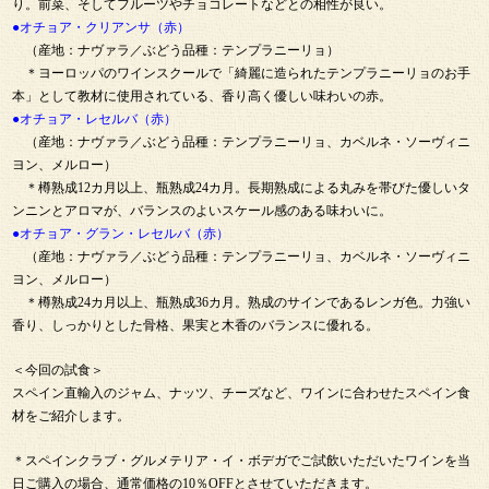
り。前菜、そしてフルーツやチョコレートなどとの相性が良い。
●オチョア・クリアンサ（赤）
（産地：ナヴァラ／ぶどう品種：テンプラニーリョ）
＊ヨーロッパのワインスクールで「綺麗に造られたテンプラニーリョのお手
本」として教材に使用されている、香り高く優しい味わいの赤。
●オチョア・レセルバ（赤）
（産地：ナヴァラ／ぶどう品種：テンプラニーリョ、カベルネ・ソーヴィニ
ヨン、メルロー）
＊樽熟成12カ月以上、瓶熟成24カ月。長期熟成による丸みを帯びた優しいタ
ンニンとアロマが、バランスのよいスケール感のある味わいに。
●オチョア・グラン・レセルバ（赤）
（産地：ナヴァラ／ぶどう品種：テンプラニーリョ、カベルネ・ソーヴィニ
ヨン、メルロー）
＊樽熟成24カ月以上、瓶熟成36カ月。熟成のサインであるレンガ色。力強い
香り、しっかりとした骨格、果実と木香のバランスに優れる。
＜今回の試食＞
スペイン直輸入のジャム、ナッツ、チーズなど、ワインに合わせたスペイン食
材をご紹介します。
＊スペインクラブ・グルメテリア・イ・ボデガでご試飲いただいたワインを当
日ご購入の場合、通常価格の10％OFFとさせていただきます。