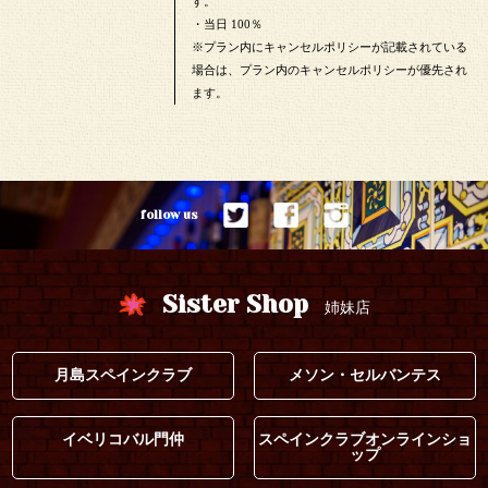
す。
・当日 100％
※プラン内にキャンセルポリシーが記載されている
場合は、プラン内のキャンセルポリシーが優先され
ます。
follow us
Sister Shop
姉妹店
月島スペインクラブ
メソン・セルバンテス
イベリコバル門仲
スペインクラブオンラインショ
ップ