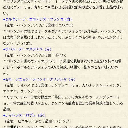
＊ガリシア州とカスティーリャ・イ・レオン州の境を流れるシル川の渓谷が原
産地のゴデーリョ。青リンゴを思わせる綺麗な酸味や豊かな芳香と上品な味わ
い。
●タルダナ・デ・エステナス・ブランコ（白）
（産地：バレンシア／ぶどう品種：タルダナ）
＊バレンシアの地ぶどう・タルダナをアンフォラで2カ月熟成。バレンシアで
は大晦日の食用に使われていたようで、ぶどうそのものを食べているかのよう
なフレッシュな白。
●ボバル・デ・エステナス（赤）
（産地：バレンシア／ぶどう種：ボバル）
＊バレンシア州のウティエル･レケーナ周辺で栽培されてきた記録を持つ地場
ぶどう・ボバルをアンフォラで4カ月熟成。綺麗で、飽きのこない味わいの
赤。
●セロ・アニョン・ティント・クリアンサ（赤）
（産地：リオハ／ぶどう品種：テンプラニーリョ、ガルナッチャ・ティンタ、
マスエロ、グラシアーノ）
＊リオハ、ナバーラ地方原産の「早熟」という意味を持つ・テンプラニーリ
ョ。非常に繊細で香りがよく、タンニンも酸度も豊かで長期熟成に適している
品種。
●ティレヌス・ロブレ（赤）
（産地： ビエルソ／ぶどう品種：メンシア）
＊中世時代にサンティアゴ・デ・コンポステラの巡礼者によってもたらされた