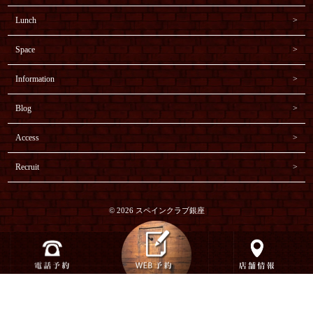
Lunch
Space
Information
Blog
Access
Recruit
© 2026 スペインクラブ銀座