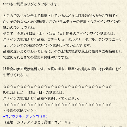
いつもご利用ありがとうございます。
ところでスペイン全土で栽培されているぶどうは何種類があるかご存知です
か。その数なんと約400種類。このバラエティーの豊富さもスペインワインの
魅力のひとつですね。
そこで、今週9月12日（土）・13日（日）開催のスペインワイン試飲会は、
スペインの地場ぶどう品種、ゴデーリョ、タルダナ、ボバル、テンプラニーリ
ョ、メンシアの5種類のワインを飲み比べていただきます。
品種の違いよる味わいとともに、その土地の地質や風土に根付き固有品種とし
て認められるまでの歴史も興味深いですね。
試飲会の参加費は無料です。今度の週末に銀座へお越しの際にはお気軽にお立
ち寄りください。
☆☆☆☆☆☆☆☆☆☆☆☆☆☆☆☆☆☆☆☆☆☆☆☆☆☆☆☆☆☆☆☆
9月12日（土）・13日（日）の試飲会は、
スペインの地場ぶどう品種を飲み比べてください。
☆☆☆☆☆☆☆☆☆☆☆☆☆☆☆☆☆☆☆☆☆☆☆☆☆☆☆☆☆☆☆☆
＜今回の試飲ワイン＞
●ゴデヴァル・ブランコ（白）
（産地：ガリシア／ぶどう品種：ゴデーリョ）