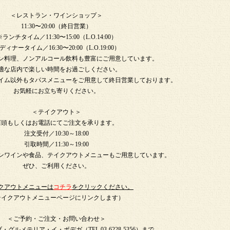
＜レストラン・ワインショップ＞
11:30〜20:00（終日営業）
※ランチタイム／11:30〜15:00（L.O.14:00）
ディナータイム／16:30〜20:00（L.O.19:00）
ン料理、ノンアルコール飲料も豊富にご用意しています。
適な店内で楽しい時間をお過ごしください。
イム以外もタパスメニューをご用意して終日営業しております。
お気軽にお立ち寄りください。
＜テイクアウト＞
店頭もしくはお電話にてご注文を承ります。
注文受付／10:30～18:00
引取時間／11:30～19:00
ンワインや食品、テイクアウトメニューもご用意しています。
ぜひ、ご利用ください。
クアウトメニューは
コチラ
をクリックください。
テイクアウトメニューページにリンクします）
＜ご予約・ご注文・お問い合わせ＞
グルメテリア・イ・ボデガ（TEL.03-6228-5356）まで