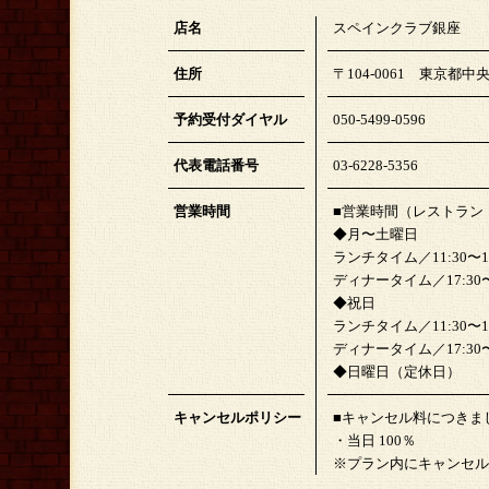
店名
スペインクラブ銀座
住所
〒104-0061 東京都中央
予約受付ダイヤル
050-5499-0596
代表電話番号
03-6228-5356
営業時間
■営業時間（レストラン
◆月〜土曜日
ランチタイム／11:30〜15:
ディナータイム／17:30〜22
◆祝日
ランチタイム／11:30〜15:
ディナータイム／17:30〜21
◆日曜日（定休日）
キャンセルポリシー
■キャンセル料につきま
・当日 100％
※プラン内にキャンセル