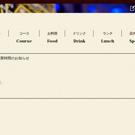
ト
コース
お料理
ドリンク
ランチ
店
t
Course
Food
Drink
Lunch
Sp
の営業時間のお知らせ
座」