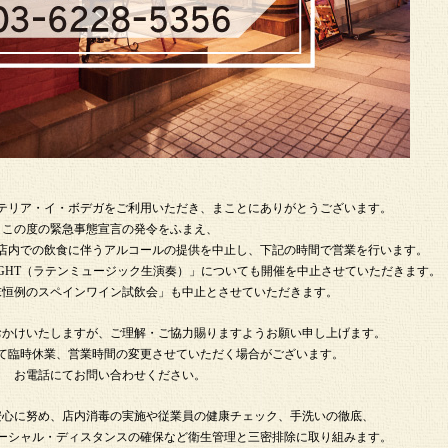
テリア・イ・ボデガをご利用いただき、まことにありがとうございます。
この度の緊急事態宣言の発令をふまえ、
まで店内での飲食に伴うアルコールの提供を中止し、下記の時間で営業を行います。
N NIGHT（ラテンミュージック生演奏）」についても開催を中止させていただきます。
末恒例のスペインワイン試飲会」も中止とさせていただきます。
おかけいたしますが、ご理解・ご協力賜りますようお願い申し上げます。
て臨時休業、営業時間の変更させていただく場合がございます。
お電話にてお問い合わせください。
安心に努め、店内消毒の実施や従業員の健康チェック、手洗いの徹底、
ーシャル・ディスタンスの確保など衛生管理と三密排除に取り組みます。