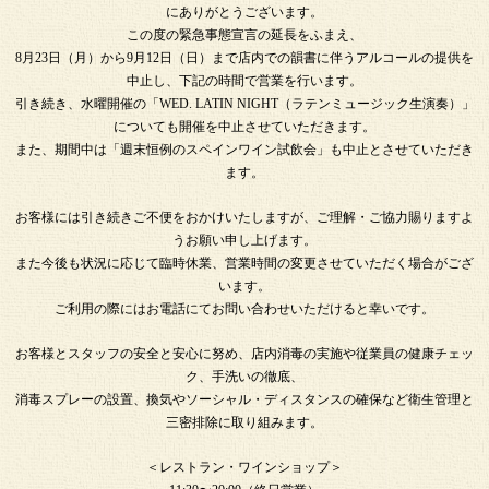
にありがとうございます。
この度の緊急事態宣言の延長をふまえ、
8月23日（月）から9月12日（日）まで店内での韻書に伴うアルコールの提供を
中止し、下記の時間で営業を行います。
引き続き、水曜開催の「WED. LATIN NIGHT（ラテンミュージック生演奏）」
についても開催を中止させていただきます。
また、期間中は「週末恒例のスペインワイン試飲会」も中止とさせていただき
ます。
お客様には引き続きご不便をおかけいたしますが、ご理解・ご協力賜りますよ
うお願い申し上げます。
また今後も状況に応じて臨時休業、営業時間の変更させていただく場合がござ
います。
ご利用の際にはお電話にてお問い合わせいただけると幸いです。
お客様とスタッフの安全と安心に努め、店内消毒の実施や従業員の健康チェッ
ク、手洗いの徹底、
消毒スプレーの設置、換気やソーシャル・ディスタンスの確保など衛生管理と
三密排除に取り組みます。
＜レストラン・ワインショップ＞