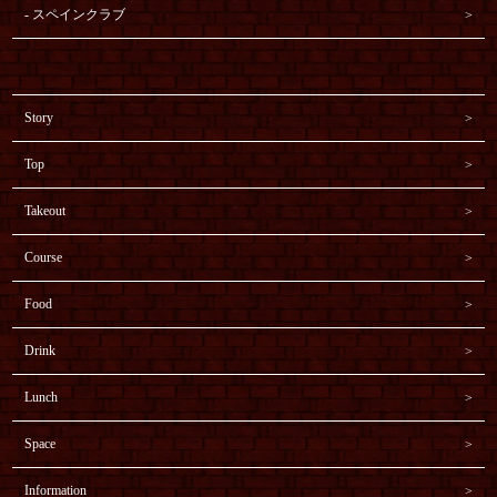
スペインクラブ
Story
Top
Takeout
Course
Food
Drink
Lunch
Space
Information