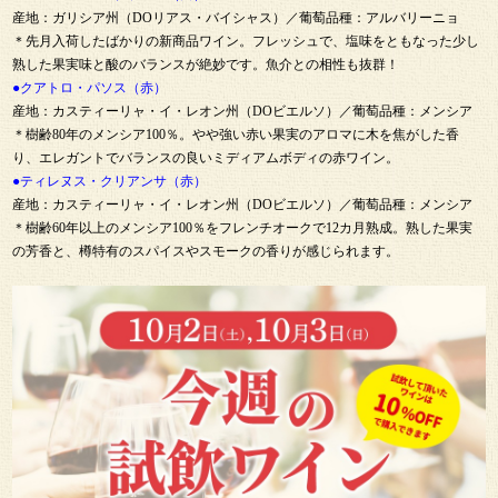
産地：ガリシア州（DOリアス・バイシャス）／葡萄品種：アルバリーニョ
＊先月入荷したばかりの新商品ワイン。フレッシュで、塩味をともなった少し
熟した果実味と酸のバランスが絶妙です。魚介との相性も抜群！
●クアトロ・パソス（赤）
産地：カスティーリャ・イ・レオン州（DOビエルソ）／葡萄品種：メンシア
＊樹齢80年のメンシア100％。やや強い赤い果実のアロマに木を焦がした香
り、エレガントでバランスの良いミディアムボディの赤ワイン。
●ティレヌス・クリアンサ（赤）
産地：カスティーリャ・イ・レオン州（DOビエルソ）／葡萄品種：メンシア
＊樹齢60年以上のメンシア100％をフレンチオークで12カ月熟成。熟した果実
の芳香と、樽特有のスパイスやスモークの香りが感じられます。