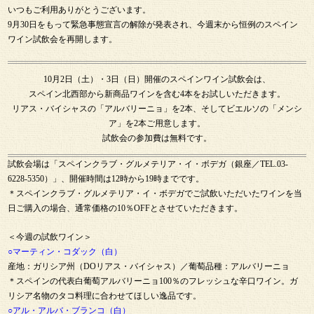
いつもご利用ありがとうございます。
9月30日をもって緊急事態宣言の解除が発表され、今週末から恒例のスペイン
ワイン試飲会を再開します。
10月2日（土）・3日（日）開催のスペインワイン試飲会は、
スペイン北西部から新商品ワインを含む4本をお試しいただきます。
リアス・バイシャスの「アルバリーニョ」を2本、そしてビエルソの「メンシ
ア」を2本ご用意します。
試飲会の参加費は無料です。
試飲会場は「スペインクラブ・グルメテリア・イ・ボデガ（銀座／TEL.03-
6228-5350）」、開催時間は12時から19時までです。
＊スペインクラブ・グルメテリア・イ・ボデガでご試飲いただいたワインを当
日ご購入の場合、通常価格の10％OFFとさせていただきます。
＜今週の試飲ワイン＞
○マーティン・コダック（白）
産地：ガリシア州（DOリアス・バイシャス）／葡萄品種：アルバリーニョ
＊スペインの代表白葡萄アルバリーニョ100％のフレッシュな辛口ワイン。ガ
リシア名物のタコ料理に合わせてほしい逸品です。
○アル・アルバ・ブランコ（白）