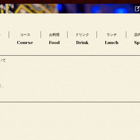
ト
コース
お料理
ドリンク
ランチ
店
t
Course
Food
Drink
Lunch
Sp
いて
座」