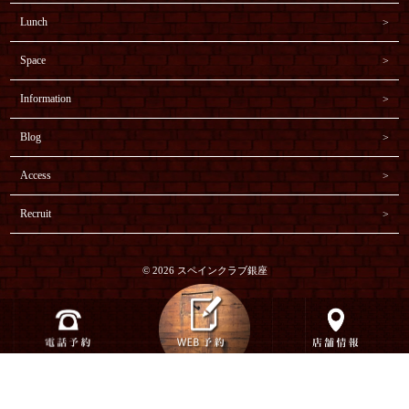
Lunch
Space
Information
Blog
Access
Recruit
© 2026 スペインクラブ銀座