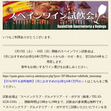
いつもご利用ありがとうございます。
1月15日（土）・16日（日）開催のスペインワイン試飲会は、
1月におすすめのお得な6本1万円セットから白・ロゼ・赤と、甘口白の4本をご
用意します。
新年をお祝いするワイン選びをお楽しみください。
https://spain-ginza.com/wp-admin/post.php?post=3074&action=edit#edit_timestamp
【35％OFF＆送料無料】1月におすすめのお得な6本1万円セット
はこちらをご覧
ください。
試飲会場は「スペインクラブ・グルメテリア・イ・ボデガ（銀座／TEL.03-
6228-5350）」、開催時間は12時から19時まで。試飲会の参加費は無料です。
＊スペインクラブ・グルメテリア・イ・ボデガでご試飲いただいたワインを当