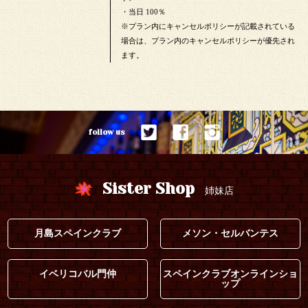
・当日 100％
※プラン内にキャンセルポリシーが記載されている
場合は、プラン内のキャンセルポリシーが優先され
ます。
follow us
Sister Shop
姉妹店
月島スペインクラブ
メソン・セルバンテス
イベリコバル門仲
スペインクラブオンラインショ
ップ