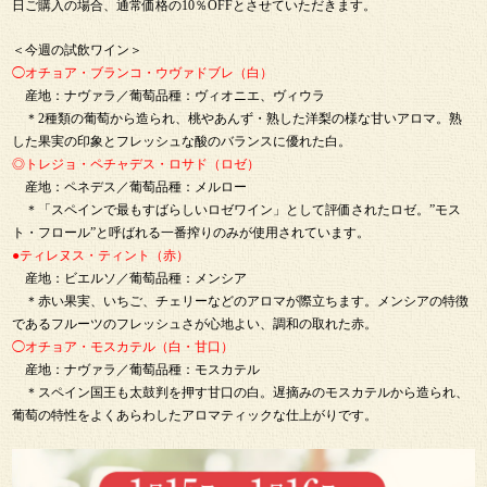
日ご購入の場合、通常価格の10％OFFとさせていただきます。
＜今週の試飲ワイン＞
◯オチョア・ブランコ・ウヴァドブレ（白）
産地：ナヴァラ／葡萄品種：ヴィオニエ、ヴィウラ
＊2種類の葡萄から造られ、桃やあんず・熟した洋梨の様な甘いアロマ。熟
した果実の印象とフレッシュな酸のバランスに優れた白。
◎トレジョ・ペチャデス・ロサド（ロゼ）
産地：ペネデス／葡萄品種：メルロー
＊「スペインで最もすばらしいロゼワイン」として評価されたロゼ。”モス
ト・フロール”と呼ばれる一番搾りのみが使用されています。
●ティレヌス・ティント（赤）
産地：ビエルソ／葡萄品種：メンシア
＊赤い果実、いちご、チェリーなどのアロマが際立ちます。メンシアの特徴
であるフルーツのフレッシュさが心地よい、調和の取れた赤。
◯オチョア・モスカテル（白・甘口）
産地：ナヴァラ／葡萄品種：モスカテル
＊スペイン国王も太鼓判を押す甘口の白。遅摘みのモスカテルから造られ、
葡萄の特性をよくあらわしたアロマティックな仕上がりです。