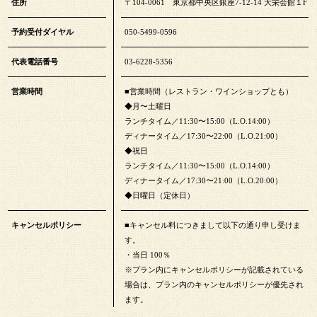
住所
〒104-0061 東京都中央区銀座7-12-14 大栄会館１F
予約受付ダイヤル
050-5499-0596
代表電話番号
03-6228-5356
営業時間
■営業時間（レストラン・ワインショップとも）
◆月〜土曜日
ランチタイム／11:30〜15:00（L.O.14:00）
ディナータイム／17:30〜22:00（L.O.21:00）
◆祝日
ランチタイム／11:30〜15:00（L.O.14:00）
ディナータイム／17:30〜21:00（L.O.20:00）
◆日曜日（定休日）
キャンセルポリシー
■キャンセル料につきまして以下の通り申し受けま
す。
・当日 100％
※プラン内にキャンセルポリシーが記載されている
場合は、プラン内のキャンセルポリシーが優先され
ます。