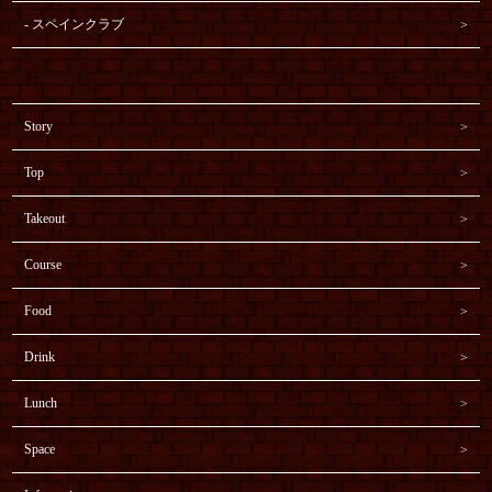
スペインクラブ
Story
Top
Takeout
Course
Food
Drink
Lunch
Space