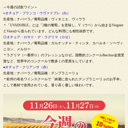
＜今週の試飲ワイン＞
○オチョア・ブランコ・ウヴァドブレ（白）
生産地：ナバーラ／葡萄品種：ヴィオニエ、ヴィウラ
＊「UVADOBLE」とは「2種の葡萄」を意味し、V（ウベ）から始まるViognier
とViuraから造られています。どんな料理にも相性抜群です。
◎オチョア・ロサド・デ・ラグリマ（ロゼ）
生産地：ナバーラ／葡萄品種：ガルナッチャ・ティンタ、カベルネ・ソーヴィ
ニヨン、メルロー
＊ラグリマ（一番搾り）のフレッシュなロゼ。国際的コンクールBacchus金賞受
賞など、世界中のコンクールで数多くの受賞をしています。
●オチョア・クリアンサ（赤）
生産地：ナバーラ／葡萄品種：テンプラニーリョ
＊欧州の有名ワインスクールで「綺麗に造られたテンプラニーリョのお手本」
として教材で使用されている、香り高く優しい味わいです。