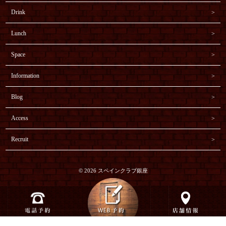
Drink
Lunch
Space
Information
Blog
Access
Recruit
© 2026 スペインクラブ銀座