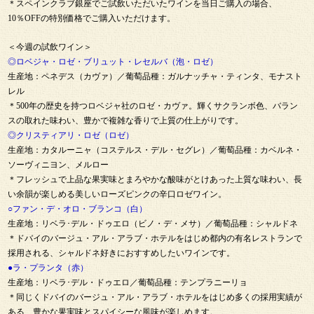
＊スペインクラブ銀座でご試飲いただいたワインを当日ご購入の場合、
10％OFFの特別価格でご購入いただけます。
＜今週の試飲ワイン＞
◎ロベジャ・ロゼ・ブリュット・レセルバ（泡・ロゼ）
生産地：ペネデス（カヴァ）／葡萄品種：ガルナッチャ・ティンタ、モナスト
レル
＊500年の歴史を持つロベジャ社のロゼ・カヴァ。輝くサクランボ色、バラン
スの取れた味わい、豊かで複雑な香りで上質の仕上がりです。
◎クリスティアリ・ロゼ（ロゼ）
生産地：カタルーニャ（コステルス・デル・セグレ）／葡萄品種：カベルネ・
ソーヴィニヨン、メルロー
＊フレッシュで上品な果実味とまろやかな酸味がとけあった上質な味わい、長
い余韻が楽しめる美しいローズピンクの辛口ロゼワイン。
○ファン・デ・オロ・ブランコ（白）
生産地：リベラ･デル・ドゥエロ（ビノ・デ・メサ）／葡萄品種：シャルドネ
＊ドバイのバージュ・アル・アラブ・ホテルをはじめ都内の有名レストランで
採用される、シャルドネ好きにおすすめしたいワインです。
●ラ・プランタ（赤）
生産地：リベラ･デル・ドゥエロ／葡萄品種：テンプラニーリョ
＊同じくドバイのバージュ・アル・アラブ・ホテルをはじめ多くの採用実績が
ある、豊かな果実味とスパイシーな風味が楽しめます。