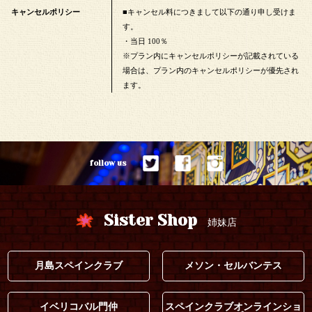
キャンセルポリシー
■キャンセル料につきまして以下の通り申し受けま
す。
・当日 100％
※プラン内にキャンセルポリシーが記載されている
場合は、プラン内のキャンセルポリシーが優先され
ます。
follow us
Sister Shop
姉妹店
月島スペインクラブ
メソン・セルバンテス
イベリコバル門仲
スペインクラブオンラインショ