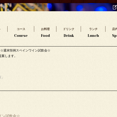
ト
コース
お料理
ドリンク
ランチ
店
t
Course
Food
Drink
Lunch
Sp
催】☆週末恒例スペインワイン試飲会☆
提案します。
座」
ワイン試飲会☆