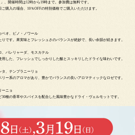
350）」、開催時間は12時から19時まで。参加費は無料です。
ご購入の場合、10％OFFの特別価格でご購入いただけます。
カベオ、ピノ・ノワール
りです。果実味とフレッシュさのバランスが絶妙で、長い余韻が続きます。
ロ、パレリャーダ、モスカテル
用した、フレッシュでしっかりした酸とスッキリしたドライな味わいです。
ンタ、テンプラニーリョ
リー系のアロマがあり、豊かでバランスの良いアロマティックなロゼです。
）
リーニョ
30種の香草やスパイスを配合した風味豊かなドライ・ヴェルモットです。