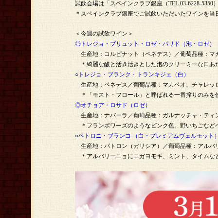
試飲会場は「スペインクラブ銀座（TEL.03-6228-5
＊スペインクラブ銀座でご試飲いただいたワインを当日
＜今週の試飲ワイン＞
◎トレジョ・ブリュット・ロゼ・パリド（泡・ロゼ）
生産地：コルピナット（ペネデス）／葡萄品種：マ
＊綺麗な酸と活き活きとした泡のクリーミーな口あた
○トレジョ・ブランク・トランキジェ（白）
生産地：ペネデス／葡萄品種：マカベオ、チャレッ
＊「モスト・フロール」と呼ばれる一番搾りのみを使
◎オチョア・ロサド（ロゼ）
生産地：ナバーラ／葡萄品種：ガルナッチャ・ティ
＊フランボワーズのようなピンク色。野いちごなどベ
○ペトロニ・ブランコ （白・プレミアムヴェルモット
生産地：パトロン（ガリシア）／葡萄品種：アルバ
＊アルバリーニョにニガヨモギ、ミント、タイムなど