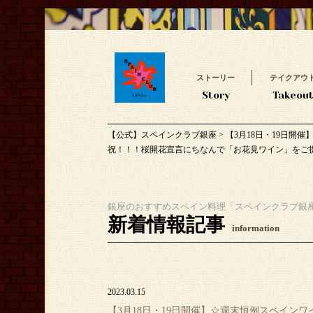
ストーリー
テイクアウ
Story
Takeou
【公式】スペインクラブ銀座
>
【3月18日・19日開
祝！！！桜開花宣言にちなんで「お花見ワイン」をご
銀座のおすすめスペイン料理「スペインクラブ銀
新着情報記事
information
2023.03.15
【3月18日・19日開催】☆週末恒例スペイン