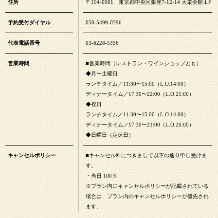
住所
〒104-0061 東京都中央区銀座7-12-14 大栄会館１F
予約受付ダイヤル
050-5499-0596
代表電話番号
03-6228-5356
営業時間
■営業時間（レストラン・ワインショップとも）
◆月〜土曜日
ランチタイム／11:30〜15:00（L.O.14:00）
ディナータイム／17:30〜22:00（L.O.21:00）
◆祝日
ランチタイム／11:30〜15:00（L.O.14:00）
ディナータイム／17:30〜21:00（L.O.20:00）
◆日曜日（定休日）
キャンセルポリシー
■キャンセル料につきまして以下の通り申し受けま
す。
・当日 100％
※プラン内にキャンセルポリシーが記載されている
場合は、プラン内のキャンセルポリシーが優先され
ます。