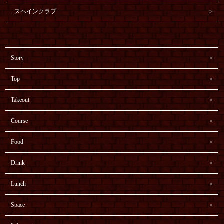
スペインクラブ
Story
Top
Takeout
Course
Food
Drink
Lunch
Space