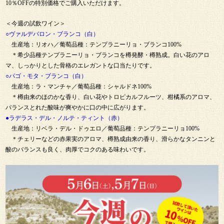
10％OFFの特別価格でご購入いただけます。
＜今週の試飲ワイン＞
○ヴァルデバロン・ブランコ（白）
生産地：リオハ／葡萄品種：テンプラニーリョ・ブランコ100%
＊希少品種テンプラニーリョ・ブランコを樽発酵・樽熟成。白い花のアロ
マ、しっかりとした骨格のエレガントな口当たりです。
○パゴ・モタ・ブランコ（白）
生産地：ラ・マンチャ／葡萄品種：シャルドネ100%
＊樽由来のほのかな香り、白い花やトロピカルフルーツ、柑橘系のアロマ、
バランスとれた酸味が爽やかに口の中に広がります。
●ラデラス・デル・ノルテ・ティント（赤）
生産地：リベラ・デル・ドゥエロ／葡萄品種：テンプラニーリョ100%
＊チェリーなどの赤果実のアロマ、樽熟成由来の香り、滑らかなタンニンと
酸のバランスも良く、肉厚でコクのある味わいです。