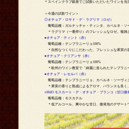
＊スペインクラブ銀座でご試飲いただいたワインを当日
＜今週の試飲ワイン＞
◎オチョア・ロサド・デ・ラグリマ（ロゼ）
葡萄品種：ガルナッチャ・ティンタ、カベルネ・ソ
＊ラグリマ（一番搾り）のフレッシュなロゼ。複雑さ
●オチョア・ティント（赤）
葡萄品種：テンプラニーリョ100%
＊自然なつくりにこだわった、フレッシュな果実の旨
●オチョア・クリアンサ（赤）
葡萄品種：テンプラニーリョ100%
＊欧州のワイン教室で「綺麗に造られたテンプラニー
●オチョア・レセルバ（赤）
葡萄品種：テンプラニーリョ、カベルネ・ソーヴィ
＊果実の香りと熟成によるアロマ、バランスも良く、
○MdO モスカート・デ・オチョア・ブランコ（甘口微
葡萄品種：モスカテル
＊低アルコール、爽やかな甘口、微発泡のデザートワ