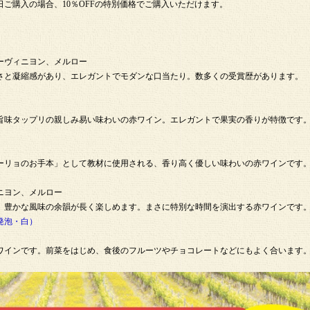
ご購入の場合、10％OFFの特別価格でご購入いただけます。
ーヴィニヨン、メルロー
と凝縮感があり、エレガントでモダンな口当たり。数多くの受賞歴があります。
味タップリの親しみ易い味わいの赤ワイン。エレガントで果実の香りが特徴です
リョのお手本」として教材に使用される、香り高く優しい味わいの赤ワインです
ニヨン、メルロー
豊かな風味の余韻が長く楽しめます。まさに特別な時間を演出する赤ワインです
発泡・白）
インです。前菜をはじめ、食後のフルーツやチョコレートなどにもよく合います