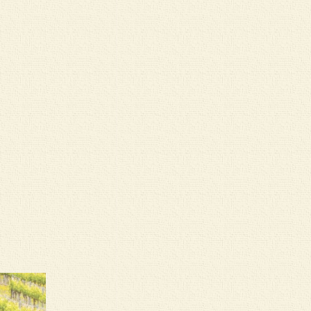
。
。
。
。