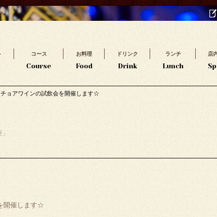
ト
コース
お料理
ドリンク
ランチ
店
t
Course
Food
Drink
Lunch
Sp
☆オチョアワインの試飲会を開催します☆
座」
会を開催します☆