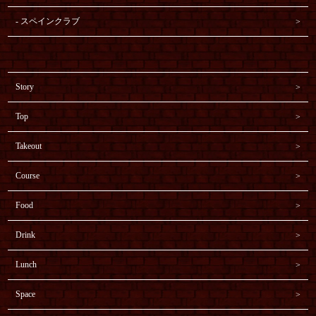
スペインクラブ
Story
Top
Takeout
Course
Food
Drink
Lunch
Space