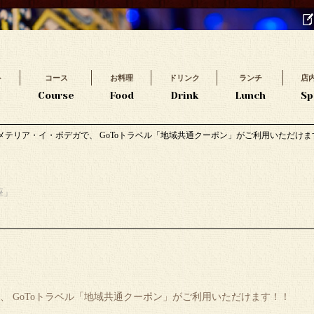
ト
コース
お料理
ドリンク
ランチ
店
t
Course
Food
Drink
Lunch
Sp
メテリア・イ・ボデガで、 GoToトラベル「地域共通クーポン」がご利用いただけま
座」
 GoToトラベル「地域共通クーポン」がご利用いただけます！！