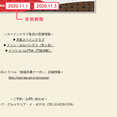
＜スペインクラブ各店の営業情報＞
▶︎
月島スペインクラブ
▶︎
メソン・セルバンテス（市ヶ谷）
▶︎
イベリコバル門仲（門前仲町）
oToトラベル「地域共通クーポン」詳細情報＞
https://goto.jata-net.or.jp/coupon/
＜ご予約・お問い合わせ＞
・グルメテリア・イ・ボデガ（TEL.03-6228-5356）