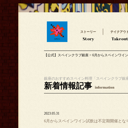
ストーリー
テイクアウ
Story
Takeou
【公式】スペインクラブ銀座
>
6月からスペインワイ
銀座のおすすめスペイン料理「スペインクラブ銀
新着情報記事
information
2023.05.31
6月からスペインワイン試飲は不定期開催とな