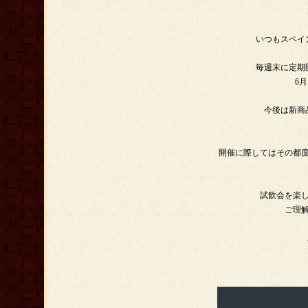
いつもスペイ
毎週末に定期
6
今後は新商
開催に際してはその都
試飲会を楽
ご理