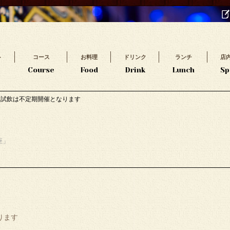
ト
コース
お料理
ドリンク
ランチ
店
t
Course
Food
Drink
Lunch
Sp
ン試飲は不定期開催となります
座」
ります