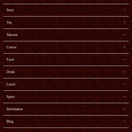
Story
Top
Takeout
Course
Food
Drink
Lunch
Space
Information
Blog