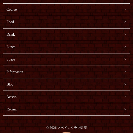
Course
Food
Drink
Lunch
Space
Information
Blog
Access
Recruit
© 2026 スペインクラブ銀座