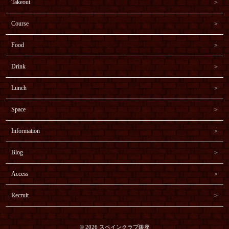
Takeout
Course
Food
Drink
Lunch
Space
Information
Blog
Access
Recruit
© 2026 スペインクラブ銀座