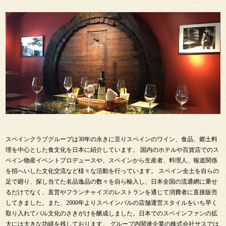
スペインクラブグループは30年の永きに亘りスペインのワイン、食品、郷土料
理を中心とした食文化を日本に紹介しています。 国内のホテルや百貨店でのス
ペイン物産イベントプロデュースや、スペインから生産者、料理人、報道関係
を招へいした文化交流など様々な活動を行っています。 スペイン全土を自らの
足で廻り、探し当てた名品逸品の数々を自ら輸入し、日本全国の流通網に乗せ
るだけでなく、直営やフランチャイズのレストランを通じて消費者に直接販売
してきました。また、2000年よりスペインバルの店舗運営スタイルをいち早く
取り入れてバル文化のさきがけを醸成しました。日本でのスペインファンの拡
大には大きな功績を残しております。 グループ内関連企業の株式会社サスでは