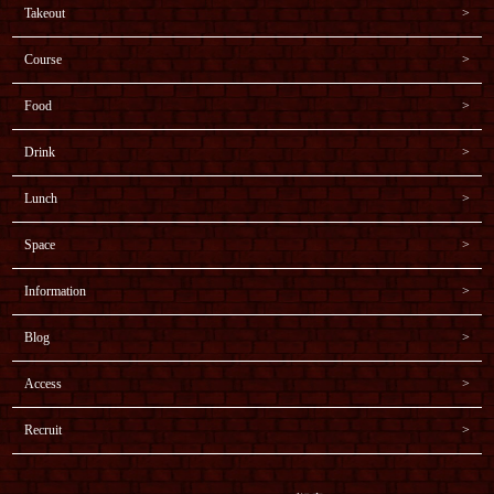
Takeout
Course
Food
Drink
Lunch
Space
Information
Blog
Access
Recruit