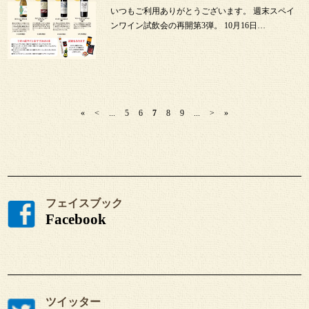
いつもご利用ありがとうございます。 週末スペイ
ンワイン試飲会の再開第3弾。 10月16日…
«
<
...
5
6
7
8
9
...
>
»
フェイスブック
Facebook
ツイッター