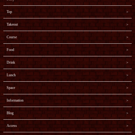
Top
Takeout
Course
Food
Drink
Lunch
Space
Information
Blog
Access