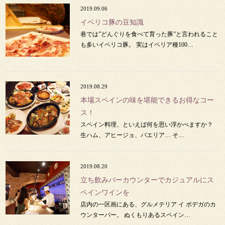
2019.09.06
イベリコ豚の豆知識
巷では”どんぐりを食べて育った豚”と言われること
も多いイベリコ豚。 実はイベリア種100…
2019.08.29
本場スペインの味を堪能できるお得なコー
ス！
スペイン料理、といえば何を思い浮かべますか？
生ハム、アヒージョ、パエリア… そ…
2019.08.20
立ち飲みバーカウンターでカジュアルにス
ペインワインを
店内の一区画にある、グルメテリア イ ボデガのカ
ウンターバー。 ぬくもりあるスペイン…