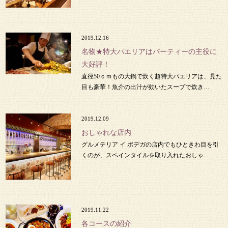
2019.12.16
名物★特大パエリアはパーティーの主役に
大好評！
直径50ｃｍもの大鍋で炊く超特大パエリアは、見た
目も豪華！魚介の出汁が効いたスープで炊き…
2019.12.09
おしゃれな店内
グルメテリア イ ボデガの店内でもひときわ目を引
くのが、スペインタイルを取り入れたおしゃ…
2019.11.22
各コースの紹介