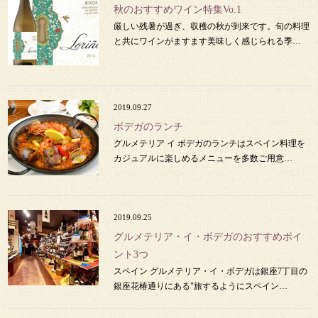
秋のおすすめワイン特集Vo.1
厳しい残暑が過ぎ、収穫の秋が到来です。旬の料理
と共にワインがますます美味しく感じられる季…
2019.09.27
ボデガのランチ
グルメテリア イ ボデガのランチはスペイン料理を
カジュアルに楽しめるメニューを多数ご用意…
2019.09.25
グルメテリア・イ・ボデガのおすすめポイ
ント3つ
スペイン グルメテリア・イ・ボデガは銀座7丁目の
銀座花椿通りにある"旅するようにスペイン…